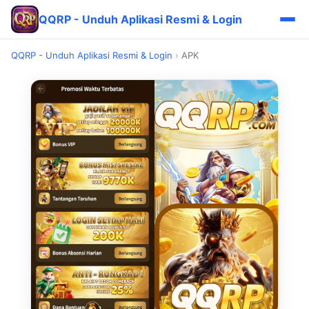
QQRP - Unduh Aplikasi Resmi & Login
QQRP - Unduh Aplikasi Resmi & Login
›
APK