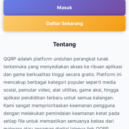
Masuk
Daftar Sekarang
Tentang
QQRP adalah platform unduhan perangkat lunak
terkemuka yang menyediakan akses ke ribuan aplikasi
dan game berkualitas tinggi secara gratis. Platform ini
mencakup berbagai kategori populer seperti media
sosial, pemutar video, alat utilitas, game aksi, hingga
aplikasi pendidikan terbaru untuk semua kalangan.
Kami sangat memprioritaskan keamanan pengguna
dengan melakukan pemindaian keamanan ketat pada
setiap file untuk memastikan semuanya bebas dari
malware atau ancaman digital lainnya
link QQRP
..