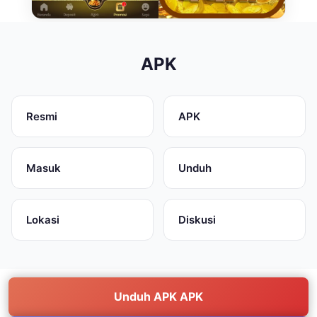
APK
Resmi
APK
Masuk
Unduh
Lokasi
Diskusi
Unduh APK APK