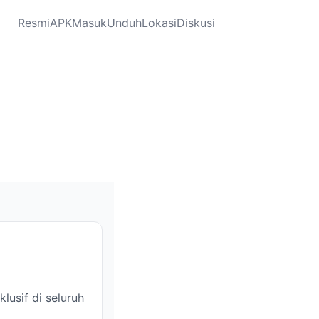
Resmi
APK
Masuk
Unduh
Lokasi
Diskusi
lusif di seluruh