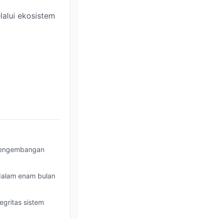
alui ekosistem
a pengembangan
 dalam enam bulan
egritas sistem