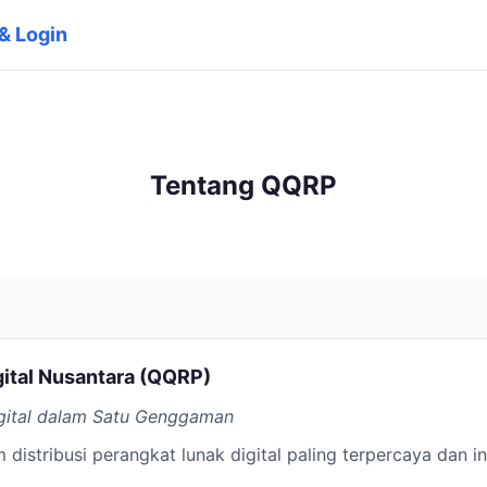
& Login
Tentang QQRP
igital Nusantara (QQRP)
igital dalam Satu Genggaman
 distribusi perangkat lunak digital paling terpercaya dan ink