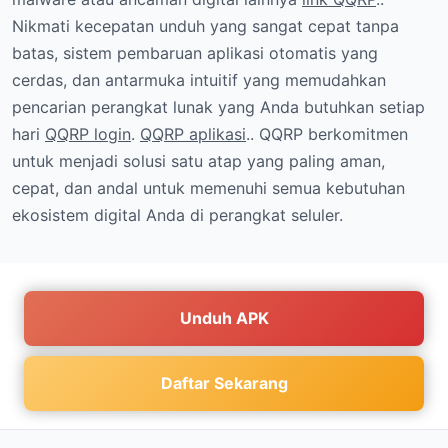
Nikmati kecepatan unduh yang sangat cepat tanpa
batas, sistem pembaruan aplikasi otomatis yang
cerdas, dan antarmuka intuitif yang memudahkan
pencarian perangkat lunak yang Anda butuhkan setiap
hari
QQRP login
.
QQRP aplikasi
.. QQRP berkomitmen
untuk menjadi solusi satu atap yang paling aman,
cepat, dan andal untuk memenuhi semua kebutuhan
ekosistem digital Anda di perangkat seluler.
Unduh APK
Daftar Sekarang